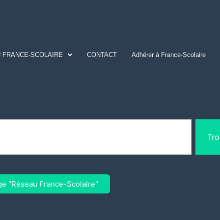
 FRANCE-SCOLAIRE
CONTACT
Adhérer à France-Scolaire
Tro
ge "Réseau France-Scolaire"