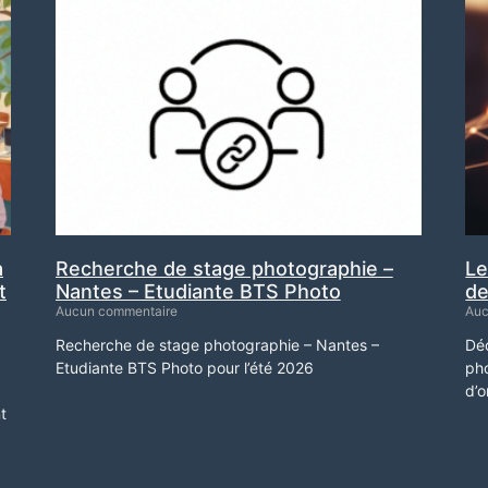
à
Recherche de stage photographie –
Le
t
Nantes – Etudiante BTS Photo
de
Aucun commentaire
Auc
Recherche de stage photographie – Nantes –
Déc
Etudiante BTS Photo pour l’été 2026
pho
d’o
t