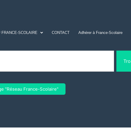
 FRANCE-SCOLAIRE
CONTACT
Adhérer à France-Scolaire
Tro
ge "Réseau France-Scolaire"