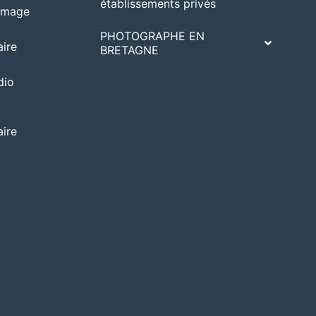
établissements privés
’image
PHOTOGRAPHE EN
ire
BRETAGNE
dio
ire