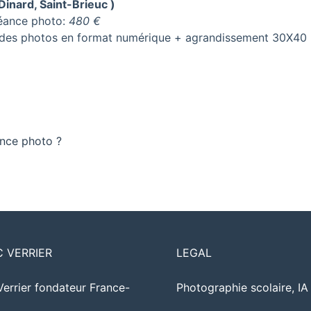
 Dinard, Saint-Brieuc )
séance photo:
480 €
on des photos en format numérique + agrandissement 30X40
ance photo ?
C VERRIER
LEGAL
Verrier fondateur France-
Photographie scolaire, I