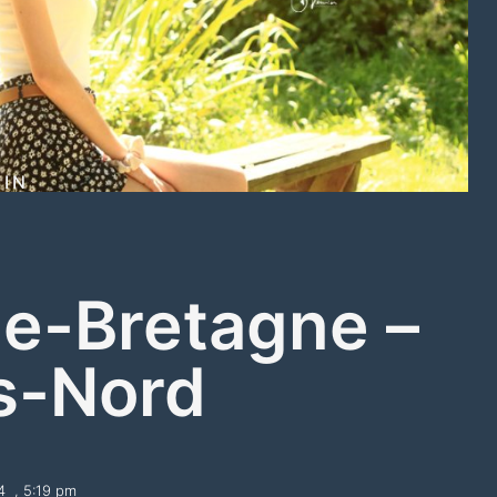
IN
e-Bretagne –
s-Nord
4
,
5:19 pm