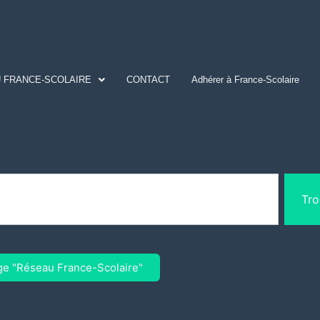
 FRANCE-SCOLAIRE
CONTACT
Adhérer à France-Scolaire
Tro
ge "Réseau France-Scolaire"