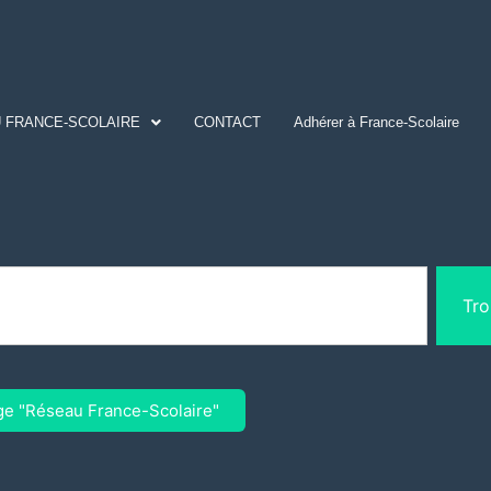
 FRANCE-SCOLAIRE
CONTACT
Adhérer à France-Scolaire
Tro
ge "Réseau France-Scolaire"