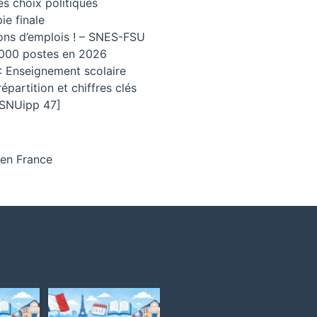
es choix politiques
ie finale
ions d’emplois ! – SNES-FSU
4 000 postes en 2026
 : Enseignement scolaire
partition et chiffres clés
-SNUipp 47]
e en France