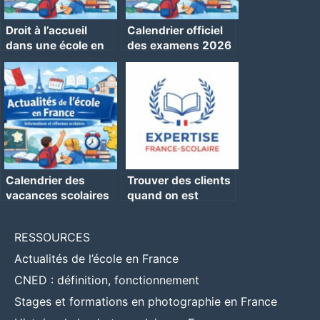
Droit à l’accueil
Calendrier officiel
dans une école en
des examens 2026
grève
: brevet et
baccalauréat
Calendrier des
Trouver des clients
vacances scolaires
quand on est
2026-2027 :
photographe
repères et
scolaire
RESSOURCES
organisation
Actualités de l’école en France
CNED : définition, fonctionnement
Stages et formations en photographie en France