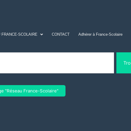
 FRANCE-SCOLAIRE
CONTACT
Adhérer à France-Scolaire
Tro
ge "Réseau France-Scolaire"