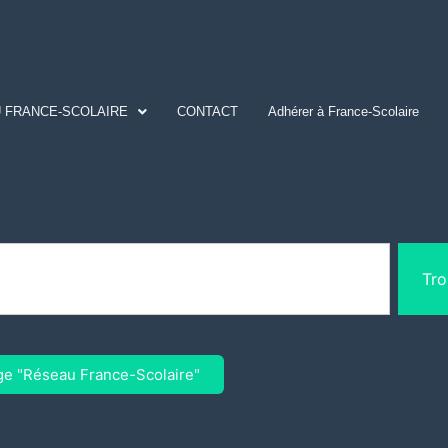
 FRANCE-SCOLAIRE
CONTACT
Adhérer à France-Scolaire
Tro
ge "Réseau France-Scolaire"