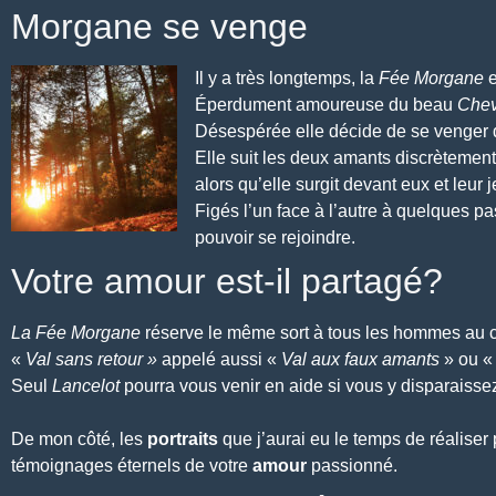
Morgane se venge
Il y a très longtemps, la
Fée Morgane
e
Éperdument amoureuse du beau
Chev
Désespérée elle décide de se venger d
Elle suit les deux amants discrètement 
alors qu’elle surgit devant eux et leur j
Figés l’un face à l’autre à quelques pa
pouvoir se rejoindre.
Votre amour est-il partagé?
La Fée Morgane
réserve le même sort à tous les hommes au c
«
Val sans retour »
appelé aussi «
Val aux faux amants
» ou 
Seul
Lancelot
pourra vous venir en aide si vous y disparaisse
De mon côté, les
portraits
que j’aurai eu le temps de réaliser
témoignages éternels de votre
amour
passionné.