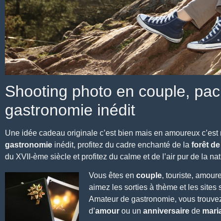
Shooting photo en couple, pack
gastronomie inédit
Une idée cadeau originale c’est bien mais en amoureux c’est
gastronomie
inédit, profitez du cadre enchanté de la
forêt d
du XVII-ème siècle et profitez du calme et de l’air pur de la nat
Vous êtes en
couple
, touriste, amou
aimez les
sorties à thème et les sites
s
Amateur de gastronomie, vous trouvez
d’
amour
ou un
anniversaire
de
mari