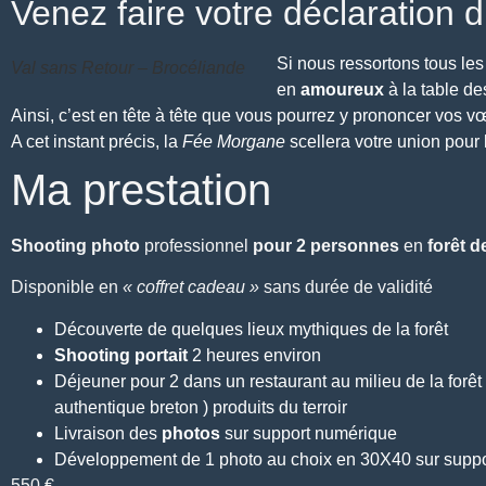
Venez faire votre déclaration 
Si nous ressortons tous les
Val sans Retour – Brocéliande
en
amoureux
à la table d
Ainsi, c’est en tête à tête que vous pourrez y prononcer vos v
A cet instant précis, la
Fée Morgane
scellera votre union pour l
Ma prestation
Shooting photo
professionnel
pour 2 personnes
en
forêt d
Disponible en
« coffret cadeau »
sans durée de validité
Découverte de quelques lieux mythiques de la forêt
Shooting portait
2 heures environ
Déjeuner pour 2 dans un restaurant au milieu de la forêt 
authentique breton ) produits du terroir
Livraison des
photos
sur support numérique
Développement de 1 photo au choix en 30X40 sur suppor
550 €