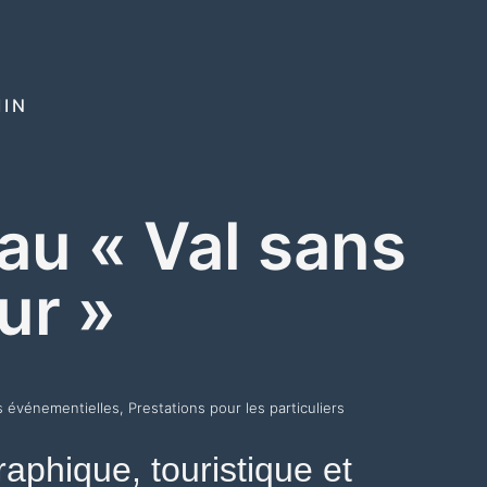
IN
u « Val sans
ur »
s événementielles
,
Prestations pour les particuliers
aphique, touristique et