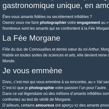
gastronomique unique, en am
Êtes-vous amants fidèles ou secrètement infidèles ?
Oserez vous
me faire
photographier
votre
engagement
au 
Nombreux sont les amants qui se confrontent à la
Fée Morga
La Fée Morgane
Fille du duc de Cornouailles et demie sœur du
roi Arthur
,
Mor
Habile en toutes sortes de sciences et arts, elle devient reine
Monde.
Je vous emmène
Donc, c’est moi qui vous emmène à sa rencontre, au «
Val san
C’est ici que je
photographie
votre passion l’un pour l’autre.
Dans ce val légendaire où des millions d’amants infidèles son
confrontez au test de vérité de Morgane.
D’ailleurs, certains
amoureux
ont aperçu ici des amants pris