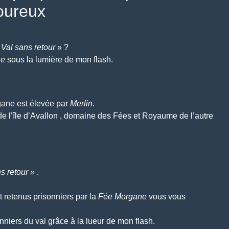
oureux
«
Val sans retour
» ?
ne
sous la lumière de mon flash.
gane
est élevée par
Merlin
.
 de l’île d’Avallon , domaine des Fées et Royaume de l’autre
s retour »
.
t retenus prisonniers par la
Fée Morgane
vous vous
onniers
du val
grâce à la lueur de mon flash.