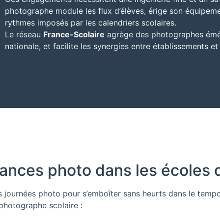
photographe module les flux d’élèves, érige son équipeme
rythmes imposés par les calendriers scolaires.
Le réseau
France-Scolaire
agrège des photographes éméri
nationale, et facilite les synergies entre établissements et
ances photo dans les écoles 
rs journées photo pour s’emboîter sans heurts dans le tem
photographe scolaire :