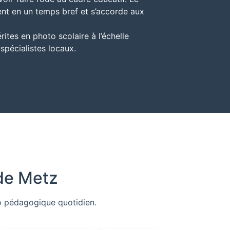
nt en un temps bref et s’accorde aux
tes en photo scolaire à l’échelle
 spécialistes locaux.
de Metz
po pédagogique quotidien.