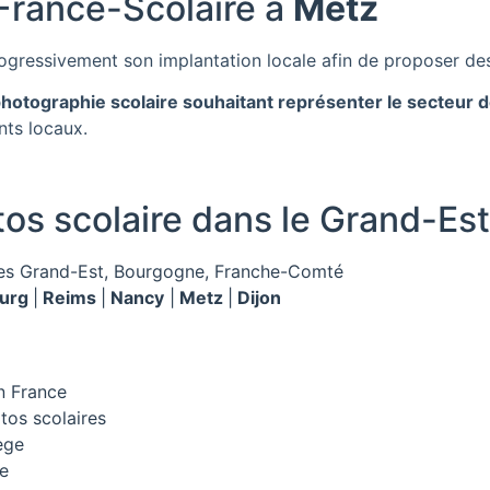
 France-Scolaire à
Metz
gressivement son implantation locale afin de proposer des
photographie scolaire souhaitant représenter le secteur 
nts locaux.
tos scolaire dans le Grand-Est
es Grand-Est, Bourgogne, Franche-Comté
ourg
|
Reims
|
Nancy
|
Metz
|
Dijon
n France
tos scolaires
ège
ce