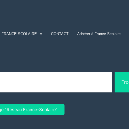
 FRANCE-SCOLAIRE
CONTACT
Adhérer à France-Scolaire
Tro
ge "Réseau France-Scolaire"