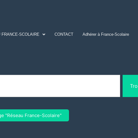
 FRANCE-SCOLAIRE
CONTACT
Adhérer à France-Scolaire
Tro
ge "Réseau France-Scolaire"