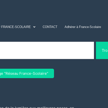
 FRANCE-SCOLAIRE
CONTACT
Adhérer à France-Scolaire
Tro
ge "Réseau France-Scolaire"