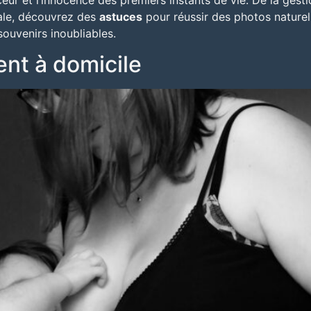
ceur et l’innocence des premiers instants de vie. De la gesti
́ale, découvrez des
astuces
pour
réussir des photos nature
ouvenirs inoubliables.
nt à domicile