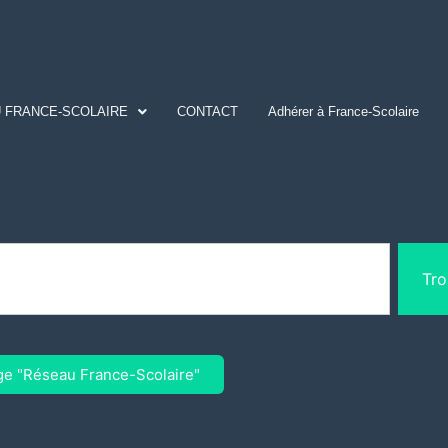
 FRANCE-SCOLAIRE
CONTACT
Adhérer à France-Scolaire
Tro
ge "Réseau France-Scolaire"