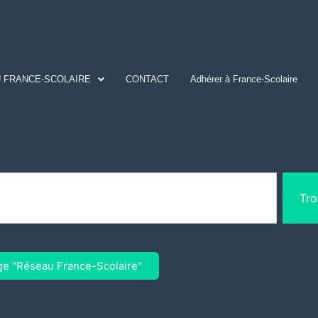
 FRANCE-SCOLAIRE
CONTACT
Adhérer à France-Scolaire
Tro
ge "Réseau France-Scolaire"