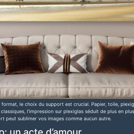
 format, le choix du support est crucial. Papier, toile, ple
s classiques, l’impression sur plexiglas séduit de plus en pl
port peut sublimer vos images comme aucun autre.
o: un acte d’amour