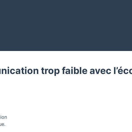
ication trop faible avec l’éc
tion
ue.