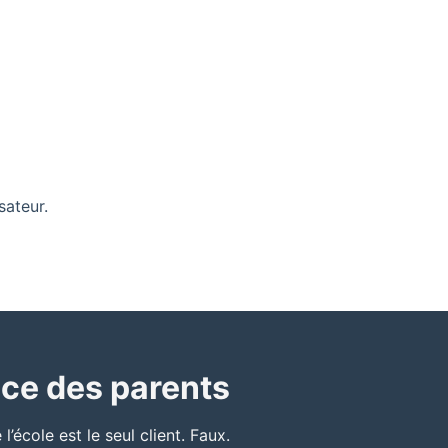
sateur.
ence des parents
école est le seul client. Faux.