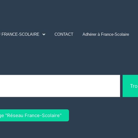
 FRANCE-SCOLAIRE
CONTACT
Adhérer à France-Scolaire
Tro
ge "Réseau France-Scolaire"