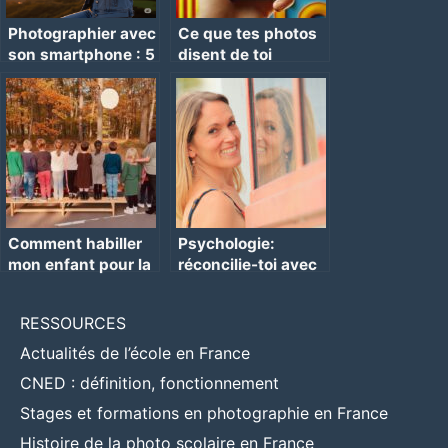
Photographier avec
Ce que tes photos
son smartphone : 5
disent de toi
conseils
Comment habiller
Psychologie:
mon enfant pour la
réconcilie-toi avec
photo scolaire :
ton image
guide pratique pour
RESSOURCES
parents
Actualités de l’école en France
CNED : définition, fonctionnement
Stages et formations en photographie en France
Histoire de la photo scolaire en France