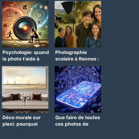
Psychologie: quand
Photographie
la photo t’aide à
scolaire à Rennes :
guérir
simple, humaine et
efficace
Déco murale sur
Que faire de toutes
plexi: pourquoi
ces photos de
c’est top ?
vacances stockées
sur votre