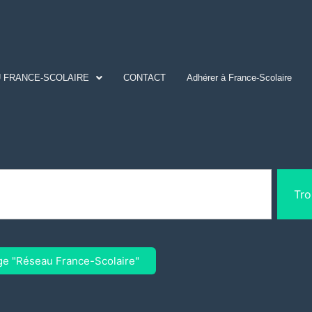
 FRANCE-SCOLAIRE
CONTACT
Adhérer à France-Scolaire
Tro
ge "Réseau France-Scolaire"