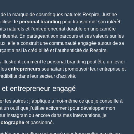
e de la marque de
cosmétiques naturels Respire
,
Justine
tiliser le
personal branding
pour transformer son intérêt
its naturels et l’entrepreneuriat durable
en une carrière
influente
. En partageant son parcours et ses valeurs sur les
ux, elle a construit une communauté engagée autour de sa
çant ainsi la crédibilité et l’authenticité de Respire.
illustrent comment le personal branding peut être un levier
 les
entrepreneurs
souhaitant promouvoir leur entreprise et
rédibilité dans leur secteur d’activité.
e et entrepreneur engagé
r les autres : j’applique à moi-même ce que je conseille à
 un outil que j’utilise activement pour développer mon
sur
Instagram
ou encore dans mes interventions, je
otographe
et passionné.
idéo que je diffuse
est pensé pour transmettre ma vision :