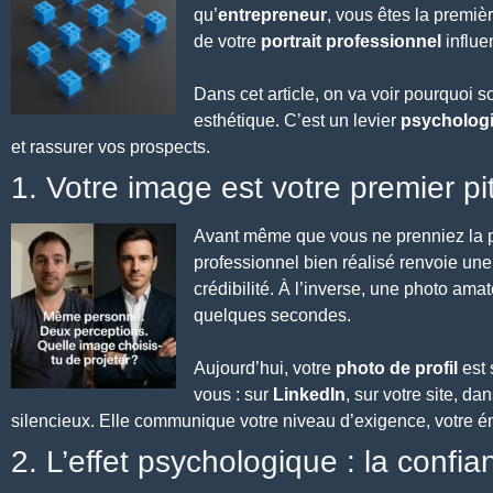
qu’
entrepreneur
, vous êtes la premièr
de votre
portrait professionnel
influe
Dans cet article, on va voir pourquoi s
esthétique. C’est un levier
psycholog
et rassurer vos prospects.
1. Votre image est votre premier pi
Avant même que vous ne prenniez la p
professionnel bien réalisé renvoie un
crédibilité. À l’inverse, une photo ama
quelques secondes.
Aujourd’hui, votre
photo de profil
est 
vous : sur
LinkedIn
, sur votre site, d
silencieux. Elle communique votre niveau d’exigence, votre én
2. L’effet psychologique : la confi