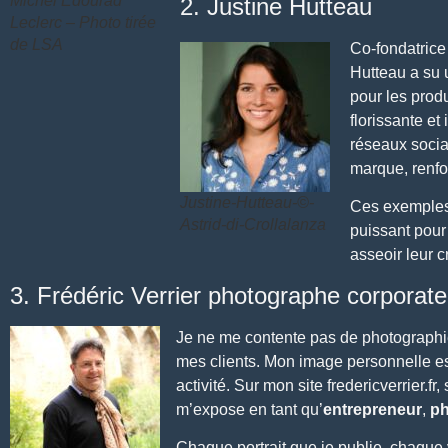
Michel Edourad
2. Justine Hutteau
Leclerc – Photo tirée
de LSA
Co-fondatric
Hutteau
a su u
pour les produ
florissante et 
réseaux socia
marque, renfor
Justine-Hutteau-©-
Ces exemples 
Astrid-di-Crollalanza
puissant pour
asseoir leur c
3. Frédéric Verrier photographe corporat
Je ne me contente pas de photographie
mes clients. Mon image personnelle est
activité. Sur mon site fredericverrier.fr, 
m’expose en tant qu’
entrepreneur
,
ph
Chaque portrait que je publie,
chaque v