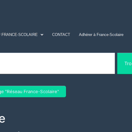
 FRANCE-SCOLAIRE
CONTACT
Adhérer à France-Scolaire
Tro
ge "Réseau France-Scolaire"
e