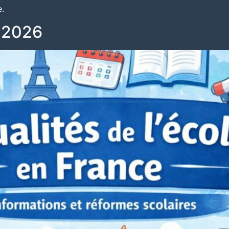
e.
p 2026