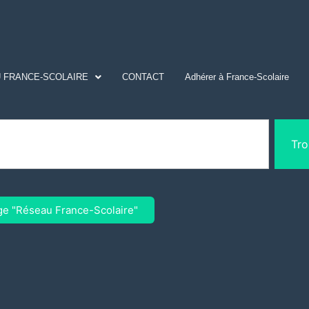
 FRANCE-SCOLAIRE
CONTACT
Adhérer à France-Scolaire
Tro
ge "Réseau France-Scolaire"