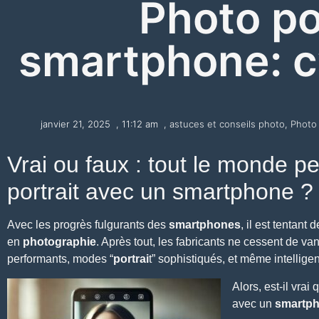
Photo po
smartphone: c’
janvier 21, 2025
,
11:12 am
,
astuces et conseils photo
,
Photo 
Vrai ou faux : tout le monde p
portrait avec un smartphone ?
Avec les progrès fulgurants des
smartphones
, il est tentant
en
photographie
. Après tout, les fabricants ne cessent de van
performants, modes “
portrai
t” sophistiqués, et même intelligen
Alors, est-il vra
avec un
smartp