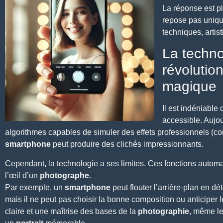
La réponse est pl
repose pas uniqu
techniques, artis
La techno
révolutio
magique
Il est indéniable
accessible. Aujo
algorithmes capables de simuler des effets professionnels (com
smartphone
peut produire des clichés impressionnants.
Cependant, la technologie a ses limites. Ces fonctions automa
l’œil d’un
photographe
.
Par exemple, un
smartphone
peut flouter l’arrière-plan en dé
mais il ne peut pas choisir la bonne composition ou anticiper l
claire et une maîtrise des bases de la
photographie
, même l