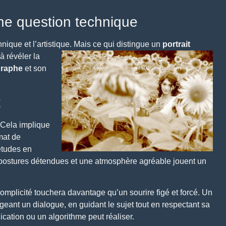
une question technique
nique et l’artistique.
Mais ce qui distingue un
portrait
à révéler la
raphe
et son
t
 Cela implique
imat de
études en
es postures détendues et une atmosphère agréable jouent un
plicité touchera davantage qu’un sourire figé et forcé. Un
eant un dialogue, en guidant le sujet tout en respectant sa
cation ou un algorithme peut réaliser.